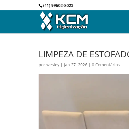
(41) 99602-8023
LIMPEZA DE ESTOFAD
por
wesley
|
jan 27, 2026
|
0 Comentários