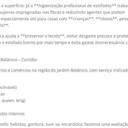
a superfície. Já a **higienização profissional de estofados** trab
sujeiras impregnadas nas fibras e reduzindo agentes que podem
o é especialmente útil para casas com **crianças**, **idosos**, pes
ts**.
ca ajuda a **preservar o tecido**, evitar desgaste precoce e prolo
m o estofado bonito por mais tempo e evita gastos desnecessários 
Botânico – Curitiba
ios e comércios na região do Jardim Botânico, com serviço indicad
eclinável)
das
, queen, king)
ados internos
mofo, bebidas, gordura, suor ou encardido), fazemos uma avaliaçã