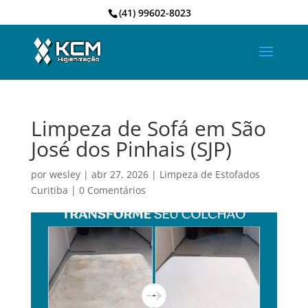
(41) 99602-8023
Limpeza de Sofá em São
José dos Pinhais (SJP)
por
wesley
|
abr 27, 2026
|
Limpeza de Estofados
Curitiba
|
0 Comentários