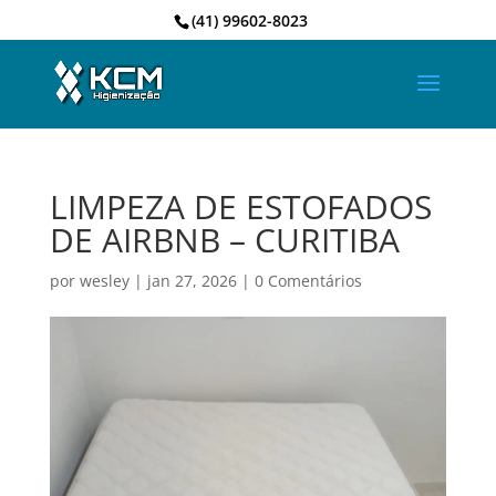
(41) 99602-8023
LIMPEZA DE ESTOFADOS
DE AIRBNB – CURITIBA
por
wesley
|
jan 27, 2026
|
0 Comentários