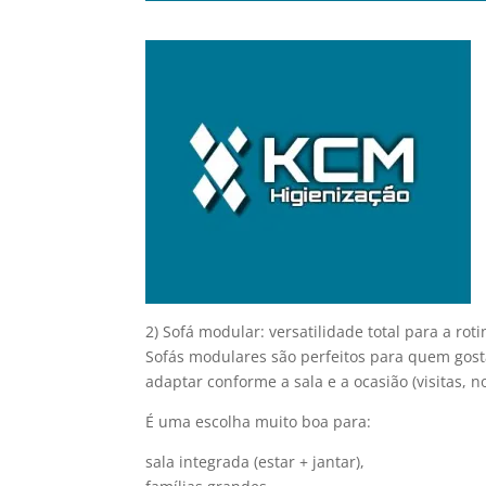
2) Sofá modular: versatilidade total para a roti
Sofás modulares são perfeitos para quem gost
adaptar conforme a sala e a ocasião (visitas, n
É uma escolha muito boa para:
sala integrada (estar + jantar),