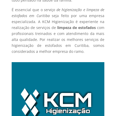
tudo pensado na saúde da família.
É essencial que o
serviço de higienização e limpeza de
estofados em Curitiba
seja feito por uma empresa
especializada. A KCM Higienização é experiente na
realização de serviços de
limpeza de estofados
com
profissionais treinados e com atendimento da mais
alta qualidade. Por realizar os melhores serviços de
higienização de estofados em Curitiba, somos
considerados a melhor empresa do ramo.