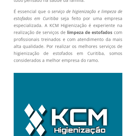
tudo pensado na saúde da família.
É essencial que o
serviço de higienização e limpeza de
estofados em Curitiba
seja feito por uma empresa
especializada. A KCM Higienização é experiente na
realização de serviços de
limpeza de estofados
com
profissionais treinados e com atendimento da mais
alta qualidade. Por realizar os melhores serviços de
higienização de estofados em Curitiba, somos
considerados a melhor empresa do ramo.