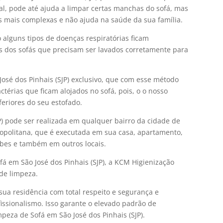
ial, pode até ajuda a limpar certas manchas do sofá, mas
s mais complexas e não ajuda na saúde da sua família.
alguns tipos de doenças respiratórias ficam
s dos sofás que precisam ser lavados corretamente para
osé dos Pinhais (SJP) exclusivo, que com esse método
térias que ficam alojados no sofá, pois, o o nosso
feriores do seu estofado.
P) pode ser realizada em qualquer bairro da cidade de
opolitana, que é executada em sua casa, apartamento,
lubes e também em outros locais.
fá em São José dos Pinhais (SJP), a KCM Higienização
 de limpeza.
sua residência com total respeito e segurança e
issionalismo. Isso garante o elevado padrão de
eza de Sofá em São José dos Pinhais (SJP).