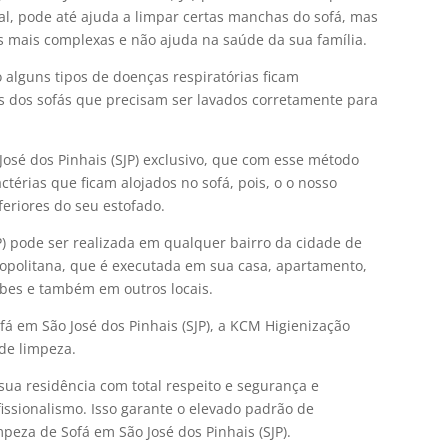
ial, pode até ajuda a limpar certas manchas do sofá, mas
s mais complexas e não ajuda na saúde da sua família.
alguns tipos de doenças respiratórias ficam
s dos sofás que precisam ser lavados corretamente para
osé dos Pinhais (SJP) exclusivo, que com esse método
térias que ficam alojados no sofá, pois, o o nosso
feriores do seu estofado.
P) pode ser realizada em qualquer bairro da cidade de
opolitana, que é executada em sua casa, apartamento,
lubes e também em outros locais.
fá em São José dos Pinhais (SJP), a KCM Higienização
 de limpeza.
sua residência com total respeito e segurança e
issionalismo. Isso garante o elevado padrão de
eza de Sofá em São José dos Pinhais (SJP).