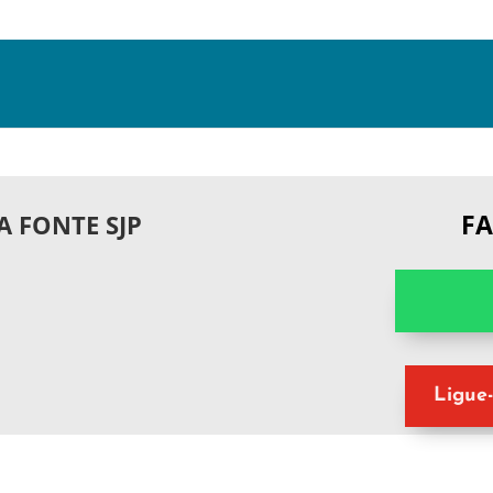
F
A FONTE SJP
Ligue-