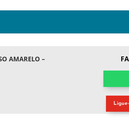
F
SO AMARELO –
Ligue-