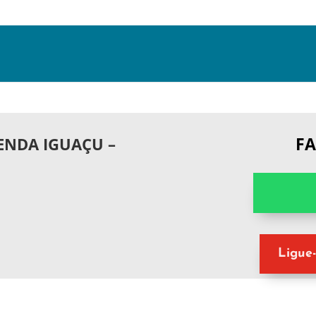
F
ENDA IGUAÇU –
Ligue-