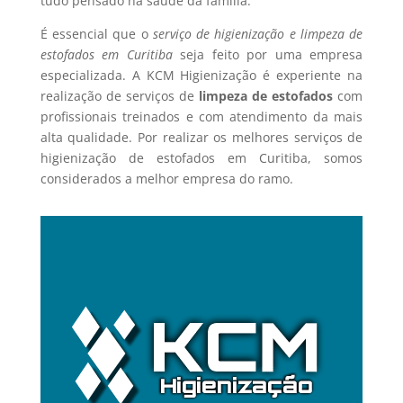
tudo pensado na saúde da família.
É essencial que o
serviço de higienização e limpeza de
estofados em Curitiba
seja feito por uma empresa
especializada. A KCM Higienização é experiente na
realização de serviços de
limpeza de estofados
com
profissionais treinados e com atendimento da mais
alta qualidade. Por realizar os melhores serviços de
higienização de estofados em Curitiba, somos
considerados a melhor empresa do ramo.