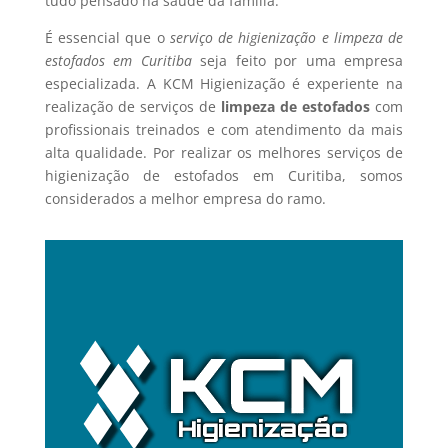
tudo pensado na saúde da família.
É essencial que o
serviço de higienização e limpeza de
estofados em Curitiba
seja feito por uma empresa
especializada. A KCM Higienização é experiente na
realização de serviços de
limpeza de estofados
com
profissionais treinados e com atendimento da mais
alta qualidade. Por realizar os melhores serviços de
higienização de estofados em Curitiba, somos
considerados a melhor empresa do ramo.