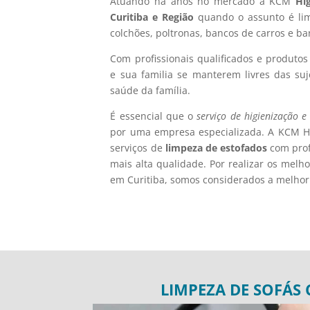
Atuando há anos no mercado a KCM
Hi
Curitiba e Região
quando o assunto é limp
colchões, poltronas, bancos de carros e b
Com profissionais qualificados e produto
e sua familia se manterem livres das suj
saúde da família.
É essencial que o
serviço de higienização e
por uma empresa especializada. A KCM Hi
serviços de
limpeza de estofados
com prof
mais alta qualidade. Por realizar os melh
em Curitiba, somos considerados a melho
LIMPEZA DE SOFÁS 