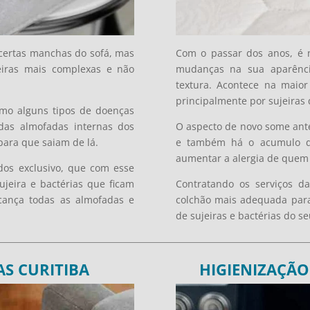
 certas manchas do sofá, mas
Com o passar dos anos, é 
eiras mais complexas e não
mudanças na sua aparênc
textura. Acontece na maior
principalmente por sujeiras 
smo alguns tipos de doenças
 das almofadas internas dos
O aspecto de novo some ant
para que saiam de lá.
e também há o acumulo de
aumentar a alergia de quem 
dos exclusivo, que com esse
jeira e bactérias que ficam
Contratando os serviços d
lcança todas as almofadas e
colchão mais adequada para 
de sujeiras e bactérias do se
S CURITIBA
HIGIENIZAÇÃ