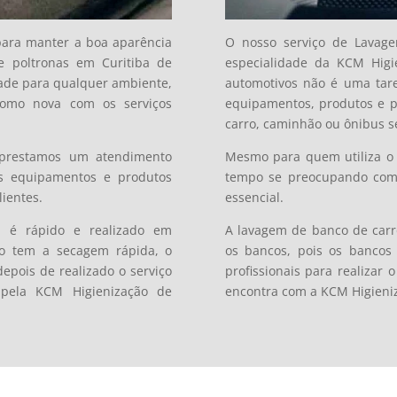
para manter a boa aparência
O nosso serviço de Lavag
de poltronas em Curitiba de
especialidade da KCM Higie
ade para qualquer ambiente,
automotivos não é uma taref
omo nova com os serviços
equipamentos, produtos e pr
carro, caminhão ou ônibus s
 prestamos um atendimento
Mesmo para quem utiliza o 
s equipamentos e produtos
tempo se preocupando com a
ientes.
essencial.
s é
rápido e realizado em
A lavagem de banco de carr
do tem a secagem rápida, o
os bancos, pois os bancos
epois de realizado o serviço
profissionais para realizar
 pela KCM Higienização de
encontra com a KCM Higieniz