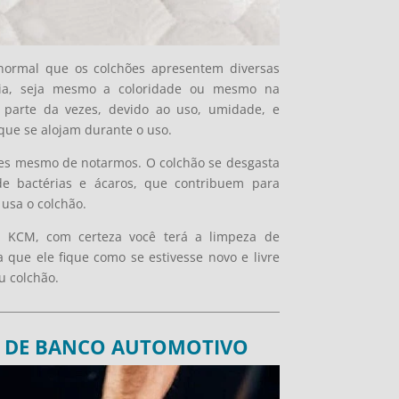
normal que os colchões apresentem diversas
ia, seja mesmo a coloridade ou mesmo na
 parte da vezes, devido ao uso, umidade, e
que se alojam durante o uso.
es mesmo de notarmos. O colchão se desgasta
 bactérias e ácaros, que contribuem para
usa o colchão.
a KCM, com certeza você terá a limpeza de
que ele fique como se estivesse novo e livre
u colchão.
O DE BANCO AUTOMOTIVO