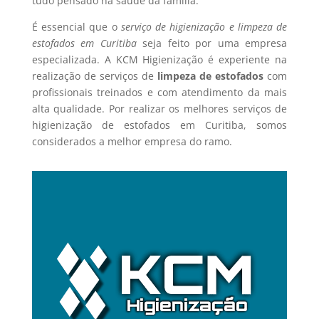
tudo pensado na saúde da família.
É essencial que o
serviço de higienização e limpeza de
estofados em Curitiba
seja feito por uma empresa
especializada. A KCM Higienização é experiente na
realização de serviços de
limpeza de estofados
com
profissionais treinados e com atendimento da mais
alta qualidade. Por realizar os melhores serviços de
higienização de estofados em Curitiba, somos
considerados a melhor empresa do ramo.