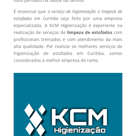
tudo pensado na saúde da família.
É essencial que o
serviço de higienização e limpeza de
estofados em Curitiba
seja feito por uma empresa
especializada. A KCM Higienização é experiente na
realização de serviços de
limpeza de estofados
com
profissionais treinados e com atendimento da mais
alta qualidade. Por realizar os melhores serviços de
higienização de estofados em Curitiba, somos
considerados a melhor empresa do ramo.