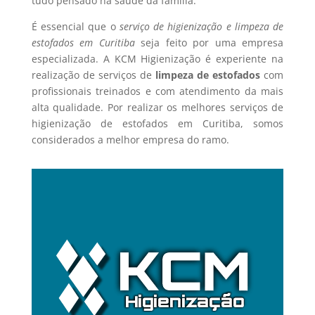
tudo pensado na saúde da família.
É essencial que o
serviço de higienização e limpeza de
estofados em Curitiba
seja feito por uma empresa
especializada. A KCM Higienização é experiente na
realização de serviços de
limpeza de estofados
com
profissionais treinados e com atendimento da mais
alta qualidade. Por realizar os melhores serviços de
higienização de estofados em Curitiba, somos
considerados a melhor empresa do ramo.