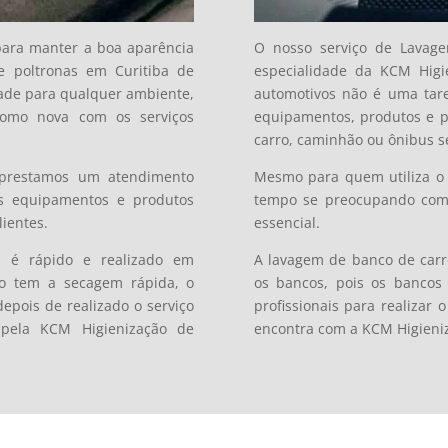
para manter a boa aparência
O nosso serviço de Lavag
de poltronas em Curitiba de
especialidade da KCM Higie
ade para qualquer ambiente,
automotivos não é uma taref
omo nova com os serviços
equipamentos, produtos e pr
carro, caminhão ou ônibus s
 prestamos um atendimento
Mesmo para quem utiliza o 
s equipamentos e produtos
tempo se preocupando com a
ientes.
essencial.
s é
rápido e realizado em
A lavagem de banco de carr
do tem a secagem rápida, o
os bancos, pois os bancos
epois de realizado o serviço
profissionais para realizar
 pela KCM Higienização de
encontra com a KCM Higieniz