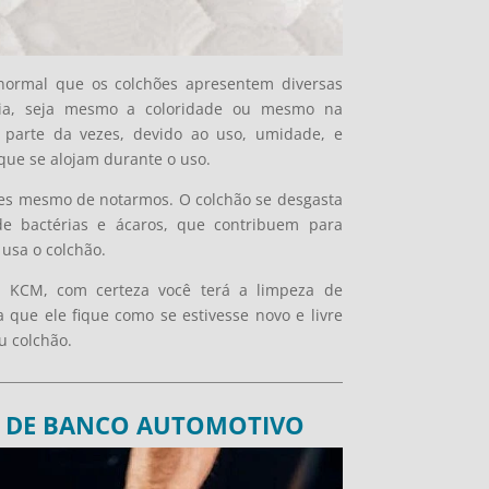
normal que os colchões apresentem diversas
ia, seja mesmo a coloridade ou mesmo na
 parte da vezes, devido ao uso, umidade, e
que se alojam durante o uso.
es mesmo de notarmos. O colchão se desgasta
 bactérias e ácaros, que contribuem para
usa o colchão.
a KCM, com certeza você terá a limpeza de
que ele fique como se estivesse novo e livre
u colchão.
O DE BANCO AUTOMOTIVO