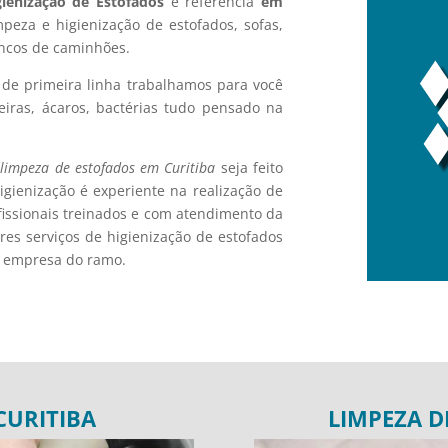
gienização de Estofados
é referência
em
eza e higienização de estofados, sofas,
ancos de caminhões.
s de primeira linha trabalhamos para você
eiras, ácaros, bactérias tudo pensado na
 limpeza de estofados em Curitiba
seja feito
gienização é experiente na realização de
issionais treinados e com atendimento da
ores serviços de higienização de estofados
r empresa do ramo.
CURITIBA
LIMPEZA D