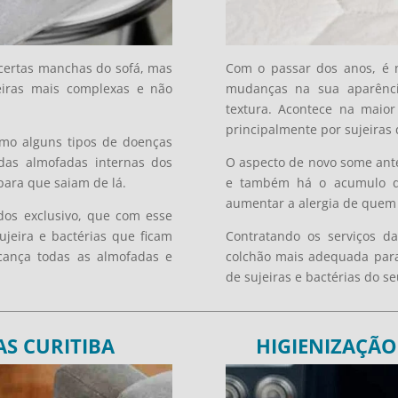
 certas manchas do sofá, mas
Com o passar dos anos, é 
eiras mais complexas e não
mudanças na sua aparênc
textura. Acontece na maior
principalmente por sujeiras 
smo alguns tipos de doenças
 das almofadas internas dos
O aspecto de novo some ant
para que saiam de lá.
e também há o acumulo de
aumentar a alergia de quem 
dos exclusivo, que com esse
jeira e bactérias que ficam
Contratando os serviços d
lcança todas as almofadas e
colchão mais adequada para 
de sujeiras e bactérias do se
S CURITIBA
HIGIENIZAÇÃ