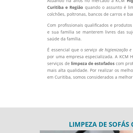
Atuando há anos no mercado a KCM
Hi
Curitiba e Região
quando o assunto é limp
colchões, poltronas, bancos de carros e b
Com profissionais qualificados e produto
e sua familia se manterem livres das suj
saúde da família.
É essencial que o
serviço de higienização e
por uma empresa especializada. A KCM Hi
serviços de
limpeza de estofados
com prof
mais alta qualidade. Por realizar os melh
em Curitiba, somos considerados a melho
LIMPEZA DE SOFÁS 