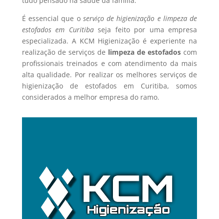
tudo pensado na saúde da família.
É essencial que o
serviço de higienização e limpeza de
estofados em Curitiba
seja feito por uma empresa
especializada. A KCM Higienização é experiente na
realização de serviços de
limpeza de estofados
com
profissionais treinados e com atendimento da mais
alta qualidade. Por realizar os melhores serviços de
higienização de estofados em Curitiba, somos
considerados a melhor empresa do ramo.