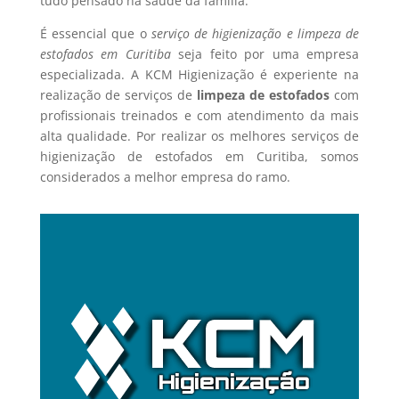
tudo pensado na saúde da família.
É essencial que o
serviço de higienização e limpeza de
estofados em Curitiba
seja feito por uma empresa
especializada. A KCM Higienização é experiente na
realização de serviços de
limpeza de estofados
com
profissionais treinados e com atendimento da mais
alta qualidade. Por realizar os melhores serviços de
higienização de estofados em Curitiba, somos
considerados a melhor empresa do ramo.