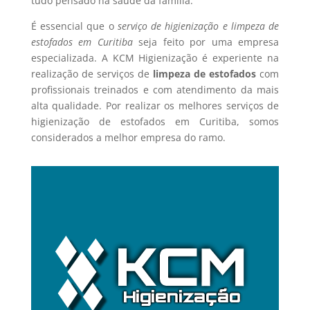
tudo pensado na saúde da família.
É essencial que o
serviço de higienização e limpeza de
estofados em Curitiba
seja feito por uma empresa
especializada. A KCM Higienização é experiente na
realização de serviços de
limpeza de estofados
com
profissionais treinados e com atendimento da mais
alta qualidade. Por realizar os melhores serviços de
higienização de estofados em Curitiba, somos
considerados a melhor empresa do ramo.