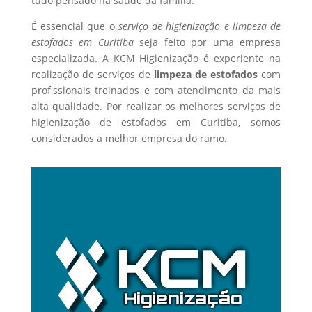
tudo pensado na saúde da família.
É essencial que o
serviço de higienização e limpeza de
estofados em Curitiba
seja feito por uma empresa
especializada. A KCM Higienização é experiente na
realização de serviços de
limpeza de estofados
com
profissionais treinados e com atendimento da mais
alta qualidade. Por realizar os melhores serviços de
higienização de estofados em Curitiba, somos
considerados a melhor empresa do ramo.