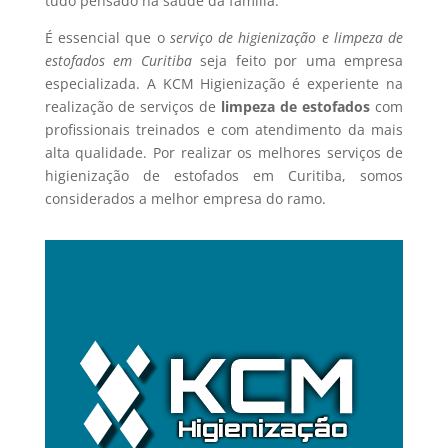
tudo pensado na saúde da família.
É essencial que o
serviço de higienização e limpeza de
estofados em Curitiba
seja feito por uma empresa
especializada. A KCM Higienização é experiente na
realização de serviços de
limpeza de estofados
com
profissionais treinados e com atendimento da mais
alta qualidade. Por realizar os melhores serviços de
higienização de estofados em Curitiba, somos
considerados a melhor empresa do ramo.