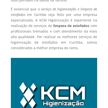
tudo pensado na saúde da família.
É essencial que o
serviço de higienização e limpeza de
estofados em Curitiba
seja feito por uma empresa
especializada. A KCM Higienização é experiente na
realização de serviços de
limpeza de estofados
com
profissionais treinados e com atendimento da mais
alta qualidade. Por realizar os melhores serviços de
higienização de estofados em Curitiba, somos
considerados a melhor empresa do ramo.